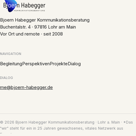
Bjoern Habegger Kommunikationsberatung
Buchentalstr. 4 · 97816 Lohr am Main
Vor Ort und remote · seit 2008
NAVIGATION
Begleitung
Perspektiven
Projekte
Dialog
DIALOG
me@bjoern-habegger.de
© 2026 Bjoern Habegger Kommunikationsberatung · Lohr a. Main · *Das
"wir" steht für ein in 25 Jahren gewachsenes, vitales Netzwerk aus
Experten.