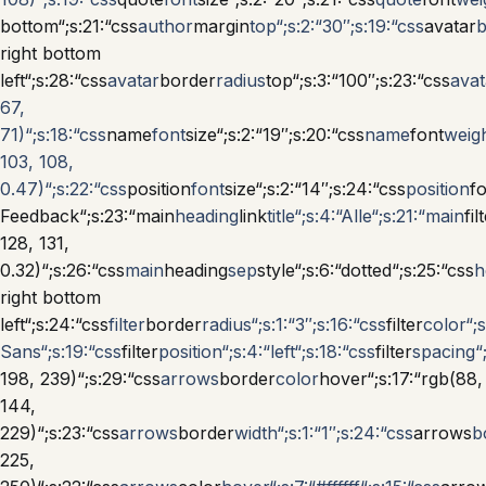
bottom“;s:21:“css
author
margin
top“;s:2:“30″;s:19:“css
avatar
right bottom
left“;s:28:“css
avatar
border
radius
top“;s:3:“100″;s:23:“css
avat
67,
71)“;s:18:“css
name
font
size“;s:2:“19″;s:20:“css
name
font
weigh
103, 108,
0.47)“;s:22:“css
position
font
size“;s:2:“14″;s:24:“css
position
f
Feedback“;s:23:“main
heading
link
title“;s:4:“Alle“;s:21:“main
fil
128, 131,
0.32)“;s:26:“css
main
heading
sep
style“;s:6:“dotted“;s:25:“css
h
right bottom
left“;s:24:“css
filter
border
radius“;s:1:“3″;s:16:“css
filter
color“;
Sans“;s:19:“css
filter
position“;s:4:“left“;s:18:“css
filter
spacing“;
198, 239)“;s:29:“css
arrows
border
color
hover“;s:17:“rgb(88,
144,
229)“;s:23:“css
arrows
border
width“;s:1:“1″;s:24:“css
arrows
b
225,