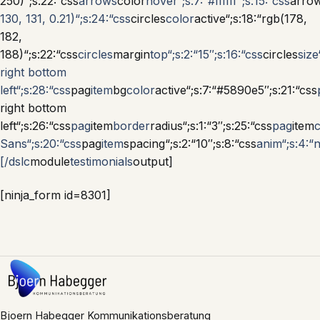
250)“;s:22:“css
arrows
color
hover“;s:7:“#ffffff“;s:15:“css
arro
130, 131, 0.21)“;s:24:“css
circles
color
active“;s:18:“rgb(178,
182,
188)“;s:22:“css
circles
margin
top“;s:2:“15″;s:16:“css
circles
size
right bottom
left“;s:28:“css
pag
item
bg
color
active“;s:7:“#5890e5″;s:21:“css
right bottom
left“;s:26:“css
pag
item
border
radius“;s:1:“3″;s:25:“css
pag
item
c
Sans“;s:20:“css
pag
item
spacing“;s:2:“10″;s:8:“css
anim“;s:4:“n
[/dslc
module
testimonials
output]
[ninja_form id=8301]
Bjoern Habegger Kommunikationsberatung