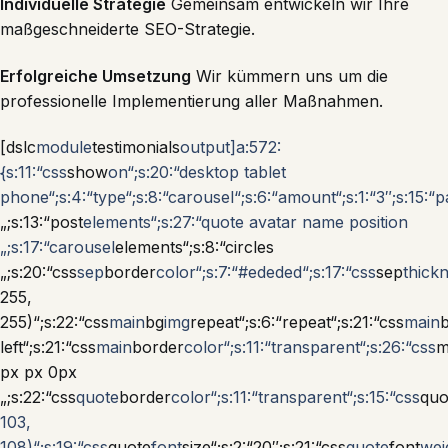
Individuelle Strategie
Gemeinsam entwickeln wir Ihre
maßgeschneiderte SEO-Strategie.
Erfolgreiche Umsetzung
Wir kümmern uns um die
professionelle Implementierung aller Maßnahmen.
[dslc
module
testimonials
output]a:572:
{s:11:“css
show
on“;s:20:“desktop tablet
phone“;s:4:“type“;s:8:“carousel“;s:6:“amount“;s:1:“3″;s:15:“p
„;s:13:“post
elements“;s:27:“quote avatar name position
„;s:17:“carousel
elements“;s:8:“circles
„;s:20:“css
sep
border
color“;s:7:“#ededed“;s:17:“css
sep
thickn
255,
255)“;s:22:“css
main
bg
img
repeat“;s:6:“repeat“;s:21:“css
main
left“;s:21:“css
main
border
color“;s:11:“transparent“;s:26:“css
m
px px 0px
„;s:22:“css
quote
border
color“;s:11:“transparent“;s:15:“css
quo
103,
108)“;s:19:“css
quote
font
size“;s:2:“20″;s:21:“css
quote
font
wei