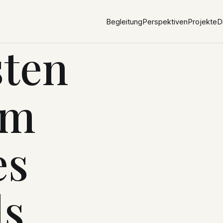
Begleitung
Perspektiven
Projekte
D
sten
im
es
ls