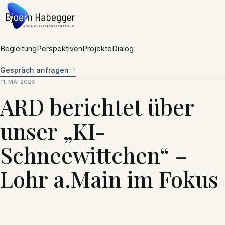
Zum Inhalt springen
Begleitung
Perspektiven
Projekte
Dialog
Gespräch anfragen
11. MAI 2026
ARD berichtet über
unser „KI-
Schneewittchen“ –
Lohr a.Main im Fokus